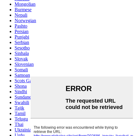
Mongolian
Burmese
Nepali
Norwegian
Pashto
Persian
Punjabi
Serbian
Sesotho
Sinhala
Slovak
Slovenian
Somali
Samoan
Scots Gaelic
Shona
Sindhi
Sundanese
Swahili
Tajik
Tamil
Telugu
Thai
Ukrainian
Urdu