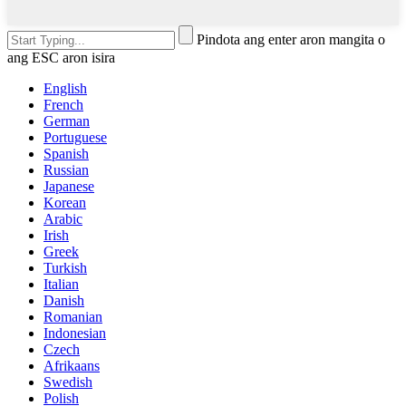
Pindota ang enter aron mangita o
ang ESC aron isira
English
French
German
Portuguese
Spanish
Russian
Japanese
Korean
Arabic
Irish
Greek
Turkish
Italian
Danish
Romanian
Indonesian
Czech
Afrikaans
Swedish
Polish