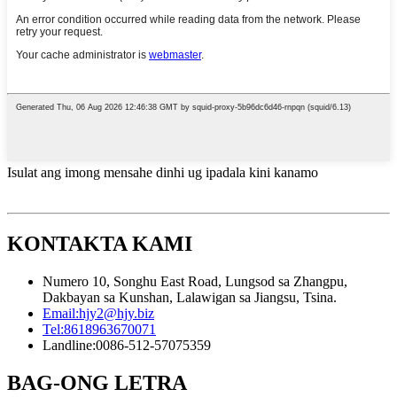
Isulat ang imong mensahe dinhi ug ipadala kini kanamo
KONTAKTA KAMI
Numero 10, Songhu East Road, Lungsod sa Zhangpu,
Dakbayan sa Kunshan, Lalawigan sa Jiangsu, Tsina.
Email:
hjy2@hjy.biz
Tel:
8618963670071
Landline:
0086-512-57075359
BAG-ONG LETRA