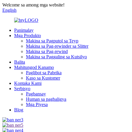
Welcome sa among mga website!
English
Panimalay
Mga Produkto
Makina sa Pagputol sa Teyp
Makina sa Pag-rewinder sa Slitter
Makina sa Pag-rewind
Makina sa Paggaling sa Kutsilyo
Balita
Mahitungod Kanamo
Paglibot sa Pabrika
Kaso sa Kustomer
Kontaka Kami
Serbisyo
Pagbansay
Human sa pagbaligya
Mga Piyesa
Blog