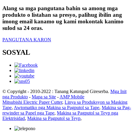
Alang sa mga pangutana bahin sa among mga
produkto o listahan sa presyo, palihug ibilin ang
imong email kanamo ug kami mokontak kanimo
sulod sa 24 oras.
PANGUTANA KARON
SOSYAL
© Copyright - 2010-2022 : Tanang Katungod Gireserba.
Mga Init
nga Produkto
-
Mapa sa Site
-
AMP Mobile
Mitsubishi Electric Paper Cutter
,
Linya sa Produksyon sa Masking
Tape
,
Awtomatiko nga Makina sa Pagputol sa Tape
,
Makina sa Pag-
rewinder sa Papel nga Tape
,
Makina sa Pagputol sa Teyp nga
Elektrisidad
,
Makina sa Pagputol sa Teyp
,