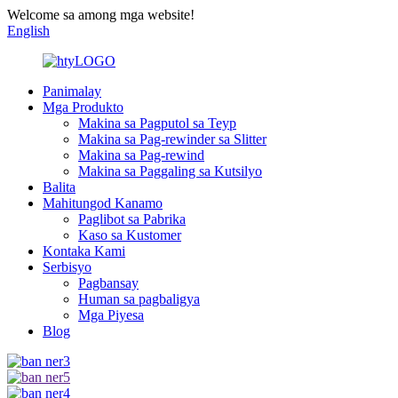
Welcome sa among mga website!
English
Panimalay
Mga Produkto
Makina sa Pagputol sa Teyp
Makina sa Pag-rewinder sa Slitter
Makina sa Pag-rewind
Makina sa Paggaling sa Kutsilyo
Balita
Mahitungod Kanamo
Paglibot sa Pabrika
Kaso sa Kustomer
Kontaka Kami
Serbisyo
Pagbansay
Human sa pagbaligya
Mga Piyesa
Blog