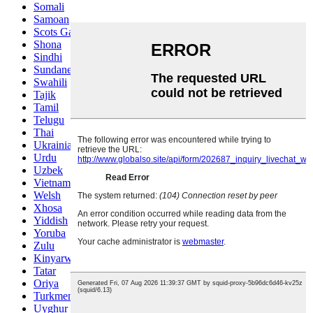
Somali
Samoan
Scots Gaelic
Shona
Sindhi
Sundanese
Swahili
Tajik
Tamil
Telugu
Thai
Ukrainian
Urdu
Uzbek
Vietnamese
Welsh
Xhosa
Yiddish
Yoruba
Zulu
Kinyarwanda
Tatar
Oriya
Turkmen
Uyghur