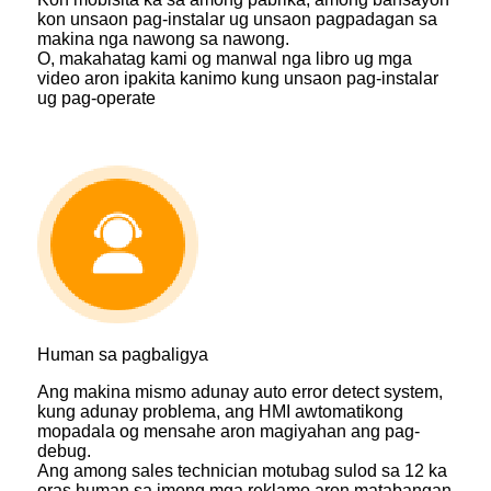
kon unsaon pag-instalar ug unsaon pagpadagan sa
makina nga nawong sa nawong.
O, makahatag kami og manwal nga libro ug mga
video aron ipakita kanimo kung unsaon pag-instalar
ug pag-operate
Human sa pagbaligya
Ang makina mismo adunay auto error detect system,
kung adunay problema, ang HMI awtomatikong
mopadala og mensahe aron magiyahan ang pag-
debug.
Ang among sales technician motubag sulod sa 12 ka
oras human sa imong mga reklamo aron matabangan