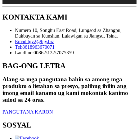
KONTAKTA KAMI
Numero 10, Songhu East Road, Lungsod sa Zhangpu,
Dakbayan sa Kunshan, Lalawigan sa Jiangsu, Tsina.
Email:
hjy2@hjy.biz
Tel:
8618963670071
Landline:
0086-512-57075359
BAG-ONG LETRA
Alang sa mga pangutana bahin sa among mga
produkto o listahan sa presyo, palihug ibilin ang
imong email kanamo ug kami mokontak kanimo
sulod sa 24 oras.
PANGUTANA KARON
SOSYAL