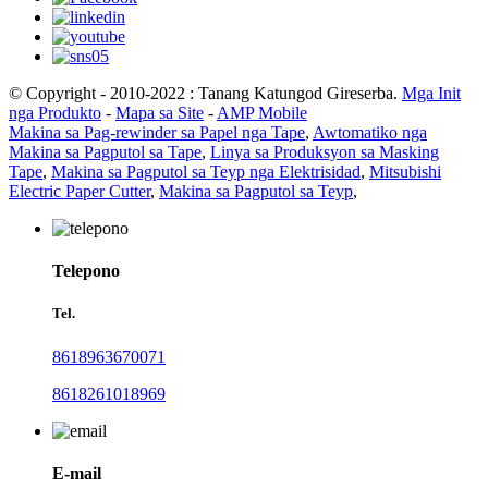
© Copyright - 2010-2022 : Tanang Katungod Gireserba.
Mga Init
nga Produkto
-
Mapa sa Site
-
AMP Mobile
Makina sa Pag-rewinder sa Papel nga Tape
,
Awtomatiko nga
Makina sa Pagputol sa Tape
,
Linya sa Produksyon sa Masking
Tape
,
Makina sa Pagputol sa Teyp nga Elektrisidad
,
Mitsubishi
Electric Paper Cutter
,
Makina sa Pagputol sa Teyp
,
Telepono
Tel.
8618963670071
8618261018969
E-mail