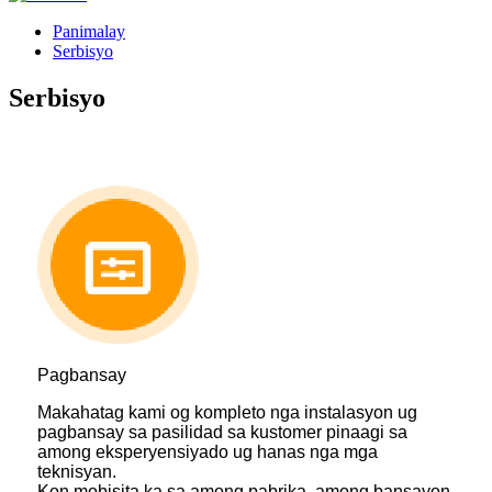
Panimalay
Serbisyo
Serbisyo
Pagbansay
Makahatag kami og kompleto nga instalasyon ug
pagbansay sa pasilidad sa kustomer pinaagi sa
among eksperyensiyado ug hanas nga mga
teknisyan.
Kon mobisita ka sa among pabrika, among bansayon ​​