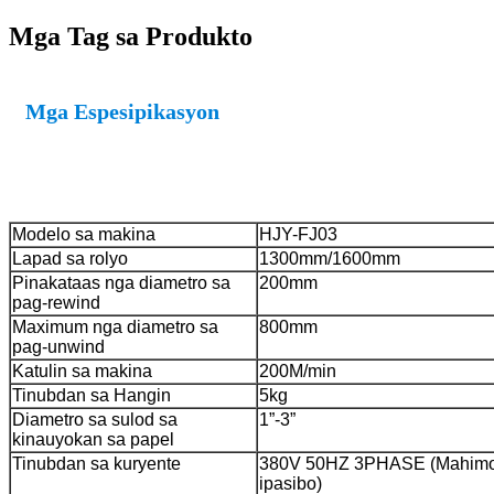
Mga Tag sa Produkto
Mga Espesipikasyon
Modelo sa makina
HJY-FJ03
Lapad sa rolyo
1300mm/1600mm
Pinakataas nga diametro sa
200mm
pag-rewind
Maximum nga diametro sa
800mm
pag-unwind
Katulin sa makina
200M/min
Tinubdan sa Hangin
5kg
Diametro sa sulod sa
1”-3”
kinauyokan sa papel
Tinubdan sa kuryente
380V 50HZ 3PHASE (Mahimo 
ipasibo)