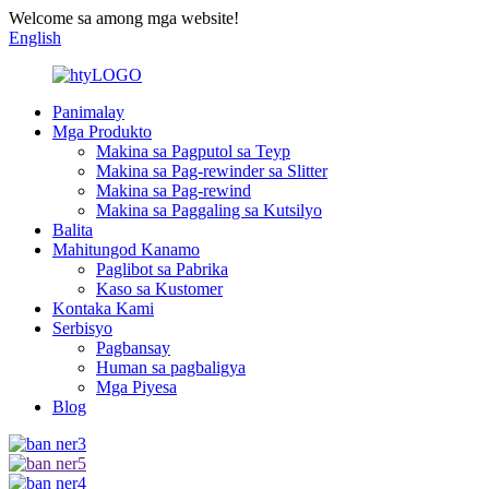
Welcome sa among mga website!
English
Panimalay
Mga Produkto
Makina sa Pagputol sa Teyp
Makina sa Pag-rewinder sa Slitter
Makina sa Pag-rewind
Makina sa Paggaling sa Kutsilyo
Balita
Mahitungod Kanamo
Paglibot sa Pabrika
Kaso sa Kustomer
Kontaka Kami
Serbisyo
Pagbansay
Human sa pagbaligya
Mga Piyesa
Blog