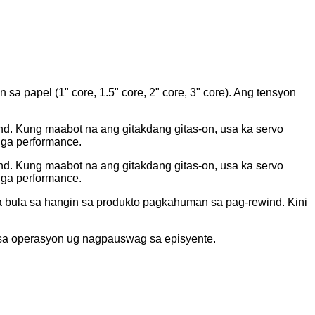
sa papel (1" core, 1.5" core, 2" core, 3" core). Ang tensyon
nd. Kung maabot na ang gitakdang gitas-on, usa ka servo
nga performance.
nd. Kung maabot na ang gitakdang gitas-on, usa ka servo
nga performance.
 bula sa hangin sa produkto pagkahuman sa pag-rewind. Kini
 ​​sa operasyon ug nagpauswag sa episyente.