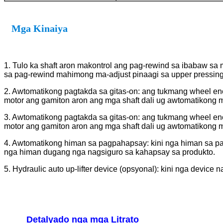
Mga Kinaiya
1. Tulo ka shaft aron makontrol ang pag-rewind sa ibabaw sa ma
sa pag-rewind mahimong ma-adjust pinaagi sa upper pressing 
2. Awtomatikong pagtakda sa gitas-on: ang tukmang wheel en
motor ang gamiton aron ang mga shaft dali ug awtomatikong 
3. Awtomatikong pagtakda sa gitas-on: ang tukmang wheel en
motor ang gamiton aron ang mga shaft dali ug awtomatikong 
4. Awtomatikong himan sa pagpahapsay: kini nga himan sa p
nga himan dugang nga nagsiguro sa kahapsay sa produkto.
5. Hydraulic auto up-lifter device (opsyonal): kini nga devic
Detalyado nga mga Litrato