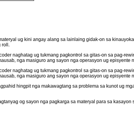
teryal ug kini angay alang sa lainlaing gidak-on sa kinauyokan 
roll.
coder naghatag ug tukmang pagkontrol sa gitas-on sa pag-rewi
mausab, nga masiguro ang sayon ​​nga operasyon ug episyente 
coder naghatag ug tukmang pagkontrol sa gitas-on sa pag-rewi
mausab, nga masiguro ang sayon ​​nga operasyon ug episyente 
agpahid hingpit nga makawagtang sa problema sa kunot ug mga
e nagtanyag og sayon ​​nga pagkarga sa materyal para sa kasayon