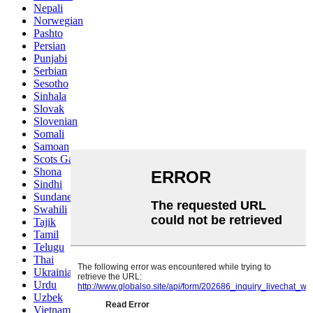
Nepali
Norwegian
Pashto
Persian
Punjabi
Serbian
Sesotho
Sinhala
Slovak
Slovenian
Somali
Samoan
Scots Gaelic
Shona
Sindhi
Sundanese
Swahili
Tajik
Tamil
Telugu
Thai
Ukrainian
Urdu
Uzbek
Vietnamese