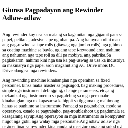
Giunsa Pagpadayon ang Rewinder
Adlaw-adlaw
Ang rewinder kay usa ka matang sa kagamitan nga gigamit para sa
papel, pelikula, adesive tape ug uban pa. Ang katuyoan niini mao
ang pag-rewind sa tape rolls (gitawag nga jumbo rolls) nga gihimo
sa coating machine sa baylo, ug ang tape i-rewound aron mahimo
ang nahuman nga tape roll sa dili pa mobiya. ang pabrika.Sa
pagkakaron, nahimo kini nga usa ka pag-uswag sa usa ka industriya
sa makinarya nga papel aron magamit ang AC Drive imbis DC
Drive alang sa mga rewinders.
Ang rewinding machine kinahanglan nga operahan sa fixed
personnel, kinsa maka-master sa pagsugod, bag making procedures,
simple nga instrument debugging, change parameters, etc.;ang
mekanikal nga instrumento sa pag-debug sa mga personahe
kinahanglan nga makapasar sa kahigpit sa tiggama ug mahimong
hanas sa paghimo sa instrumento.Pamaagi sa pagtrabaho, mode sa
operasyon, estado sa pagtrabaho, pag-troubleshoot ug pagdumala sa
kasagarang sayup;Ang operasyon sa mga instrumento sa kompyuter
hugot nga gidili nga walay mga personahe.Ang adlaw-adlaw nga
pagmentinar sa rewinder kinahanglang masiguro nga ang sulod ug