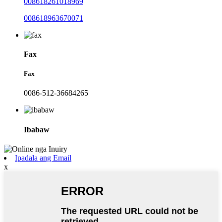
008618261018969
008618963670071
Fax
Fax
0086-512-36684265
Ibabaw
Ipadala ang Email
x