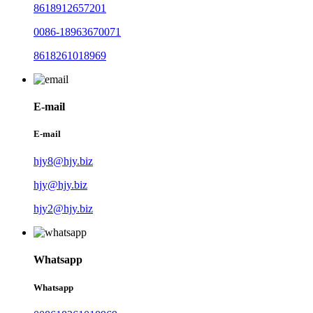
8618912657201
0086-18963670071
8618261018969
E-mail
E-mail
hjy8@hjy.biz
hjy@hjy.biz
hjy2@hjy.biz
Whatsapp
Whatsapp