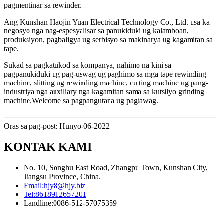
pagmentinar sa rewinder.
Ang Kunshan Haojin Yuan Electrical Technology Co., Ltd. usa ka
negosyo nga nag-espesyalisar sa panukiduki ug kalamboan,
produksiyon, pagbaligya ug serbisyo sa makinarya ug kagamitan sa
tape.
Sukad sa pagkatukod sa kompanya, nahimo na kini sa
pagpanukiduki ug pag-uswag ug paghimo sa mga tape rewinding
machine, slitting ug rewinding machine, cutting machine ug pang-
industriya nga auxiliary nga kagamitan sama sa kutsilyo grinding
machine.Welcome sa pagpangutana ug pagtawag.
Oras sa pag-post: Hunyo-06-2022
KONTAK KAMI
No. 10, Songhu East Road, Zhangpu Town, Kunshan City,
Jiangsu Province, China.
Email:
hjy8@hjy.biz
Tel:
8618912657201
Landline:
0086-512-57075359