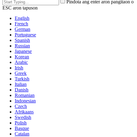
Pindota ang enter aron pangitaon o
ESC aron tapuson
English
French
German
Portuguese
Spanish
Russian
Japanese
Korean
Arabic
Irish
Greek
Turkish
Italian
Danish
Romanian
Indonesian
Czech
Afrikaans
Swedish
Polish
Basque
Catalan