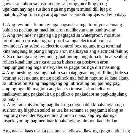
gawas sa kahon sa instrumento sa kompyuter limpyo ug
uga;kanunay nga susihon nga ang mga terminal dili luag o
mahulog.Siguroha nga ang agianan sa sirkito ug gas walay babag.
1. Ang rewinder kanunay nga nagsusi sa mga tornilyo sa tanang
bahin sa packaging machine aron malikayan ang paghuyang;
2. Ang rewinder naghatag ug pagtagad sa waterproof, moisture-
proof, anti-corrosion ug rat-proof sa mga electrical parts sa
rewinder.Ang sulod sa electric control box ug ang mga terminal
kinahanglang huptang limpyo aron malikayan ang electrical failure;
3. Sa diha nga ang rewinder gipahunong, ang duha ka heat-sealing
rollers kinahanglan nga anaa sa bukas nga posisyon aron
mapugngan ang mga materyales sa pagputos nga dili masunog;
4.Ang meshing nga mga bahin sa matag gear, ang oil filling hole sa
bearing seat ug ang matag paglihok nga bahin napuno sa lana alang
sa lubrication.Kung magdugang og lubricating oil, palihug pag-
amping nga dili magtulo ang lana sa transmission belt aron
malikayan ang pagkadait ug pagliko o pagkadaot sa pagkatigulang
sa bakus;
5. Ang transmission ug paglihok nga mga bahin kinahanglan nga
susihon ug higpitan sulod sa usa ka semana sa paggamit alang sa
bag-ong rewinder.Pagmentinar;human niana, ang regular nga
inspeksyon ug pagmentinar kinahanglang himoon kada bulan.
Ang naa sa itaas usa ka pasiuna sa adlaw-adlaw nga pagmentinar ug