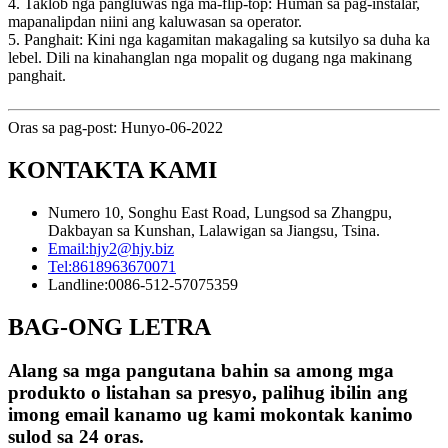
4. Taklob nga pangluwas nga ma-flip-top: Human sa pag-instalar,
mapanalipdan niini ang kaluwasan sa operator.
5. Panghait: Kini nga kagamitan makagaling sa kutsilyo sa duha ka
lebel. Dili na kinahanglan nga mopalit og dugang nga makinang
panghait.
Oras sa pag-post: Hunyo-06-2022
KONTAKTA KAMI
Numero 10, Songhu East Road, Lungsod sa Zhangpu,
Dakbayan sa Kunshan, Lalawigan sa Jiangsu, Tsina.
Email:
hjy2@hjy.biz
Tel:
8618963670071
Landline:
0086-512-57075359
BAG-ONG LETRA
Alang sa mga pangutana bahin sa among mga
produkto o listahan sa presyo, palihug ibilin ang
imong email kanamo ug kami mokontak kanimo
sulod sa 24 oras.