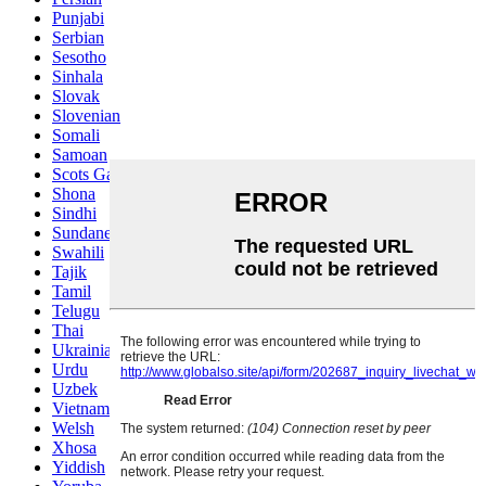
Punjabi
Serbian
Sesotho
Sinhala
Slovak
Slovenian
Somali
Samoan
Scots Gaelic
Shona
Sindhi
Sundanese
Swahili
Tajik
Tamil
Telugu
Thai
Ukrainian
Urdu
Uzbek
Vietnamese
Welsh
Xhosa
Yiddish