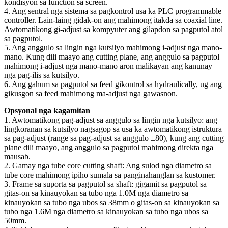
kondisyon sa function sa screen.
4. Ang sentral nga sistema sa pagkontrol usa ka PLC programmable
controller. Lain-laing gidak-on ang mahimong itakda sa coaxial line.
Awtomatikong gi-adjust sa kompyuter ang gilapdon sa pagputol atol
sa pagputol.
5. Ang anggulo sa lingin nga kutsilyo mahimong i-adjust nga mano-
mano. Kung dili maayo ang cutting plane, ang anggulo sa pagputol
mahimong i-adjust nga mano-mano aron malikayan ang kanunay
nga pag-ilis sa kutsilyo.
6. Ang gahum sa pagputol sa feed gikontrol sa hydraulically, ug ang
gikusgon sa feed mahimong ma-adjust nga gawasnon.
Opsyonal nga kagamitan
1. Awtomatikong pag-adjust sa anggulo sa lingin nga kutsilyo: ang
lingkoranan sa kutsilyo nagsagop sa usa ka awtomatikong istruktura
sa pag-adjust (range sa pag-adjust sa anggulo ±80), kung ang cutting
plane dili maayo, ang anggulo sa pagputol mahimong direkta nga
mausab.
2. Gamay nga tube core cutting shaft: Ang sulod nga diametro sa
tube core mahimong ipiho sumala sa panginahanglan sa kustomer.
3. Frame sa suporta sa pagputol sa shaft: gigamit sa pagputol sa
gitas-on sa kinauyokan sa tubo nga 1.0M nga diametro sa
kinauyokan sa tubo nga ubos sa 38mm o gitas-on sa kinauyokan sa
tubo nga 1.6M nga diametro sa kinauyokan sa tubo nga ubos sa
50mm.