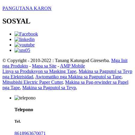
PANGUTANA KARON
SOSYAL
© Copyright - 2010-2022 : Tanang Katungod Gireserba.
Mga Init
nga Produkto
-
Mapa sa Site
-
AMP Mobile
Linya sa Produksyon sa Masking Tape
,
Makina sa Pagputol sa Teyp
nga Elektrisidad
,
Awtomatiko nga Makina sa Pagputol sa Tape
,
Mitsubishi Electric Paper Cutter
,
Makina sa Pag-rewinder sa Papel
nga Tape
,
Makina sa Pagputol sa Teyp
,
Telepono
Tel.
8618963670071