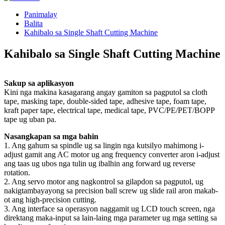
Panimalay
Balita
Kahibalo sa Single Shaft Cutting Machine
Kahibalo sa Single Shaft Cutting Machine
Sakup sa aplikasyon
Kini nga makina kasagarang angay gamiton sa pagputol sa cloth
tape, masking tape, double-sided tape, adhesive tape, foam tape,
kraft paper tape, electrical tape, medical tape, PVC/PE/PET/BOPP
tape ug uban pa.
Nasangkapan sa mga bahin
1. Ang gahum sa spindle ug sa lingin nga kutsilyo mahimong i-
adjust gamit ang AC motor ug ang frequency converter aron i-adjust
ang taas ug ubos nga tulin ug ibalhin ang forward ug reverse
rotation.
2. Ang servo motor ang nagkontrol sa gilapdon sa pagputol, ug
nakigtambayayong sa precision ball screw ug slide rail aron makab-
ot ang high-precision cutting.
3. Ang interface sa operasyon naggamit ug LCD touch screen, nga
direktang maka-input sa lain-laing mga parameter ug mga setting sa