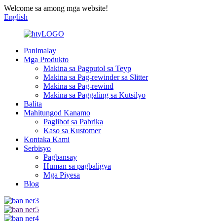
Welcome sa among mga website!
English
Panimalay
Mga Produkto
Makina sa Pagputol sa Teyp
Makina sa Pag-rewinder sa Slitter
Makina sa Pag-rewind
Makina sa Paggaling sa Kutsilyo
Balita
Mahitungod Kanamo
Paglibot sa Pabrika
Kaso sa Kustomer
Kontaka Kami
Serbisyo
Pagbansay
Human sa pagbaligya
Mga Piyesa
Blog