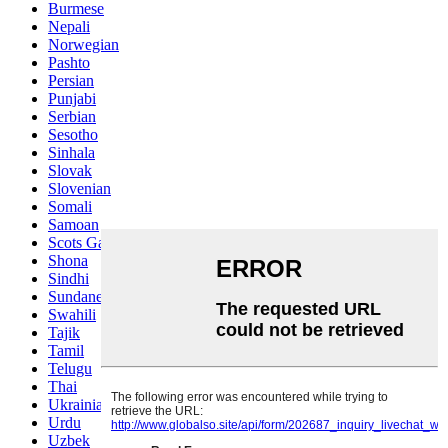
Burmese
Nepali
Norwegian
Pashto
Persian
Punjabi
Serbian
Sesotho
Sinhala
Slovak
Slovenian
Somali
Samoan
Scots Gaelic
Shona
Sindhi
Sundanese
Swahili
Tajik
Tamil
Telugu
Thai
Ukrainian
Urdu
Uzbek