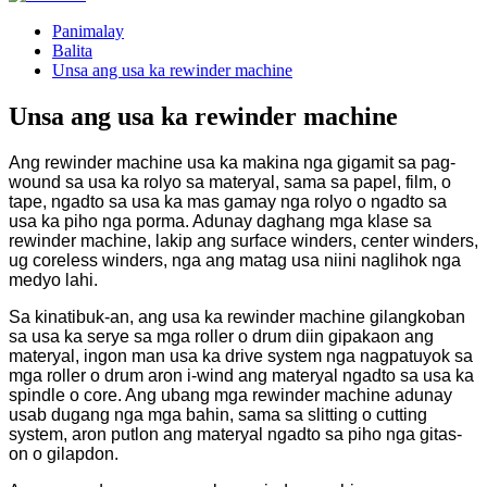
Panimalay
Balita
Unsa ang usa ka rewinder machine
Unsa ang usa ka rewinder machine
Ang rewinder machine usa ka makina nga gigamit sa pag-
wound sa usa ka rolyo sa materyal, sama sa papel, film, o
tape, ngadto sa usa ka mas gamay nga rolyo o ngadto sa
usa ka piho nga porma. Adunay daghang mga klase sa
rewinder machine, lakip ang surface winders, center winders,
ug coreless winders, nga ang matag usa niini naglihok nga
medyo lahi.
Sa kinatibuk-an, ang usa ka rewinder machine gilangkoban
sa usa ka serye sa mga roller o drum diin gipakaon ang
materyal, ingon man usa ka drive system nga nagpatuyok sa
mga roller o drum aron i-wind ang materyal ngadto sa usa ka
spindle o core. Ang ubang mga rewinder machine adunay
usab dugang nga mga bahin, sama sa slitting o cutting
system, aron putlon ang materyal ngadto sa piho nga gitas-
on o gilapdon.