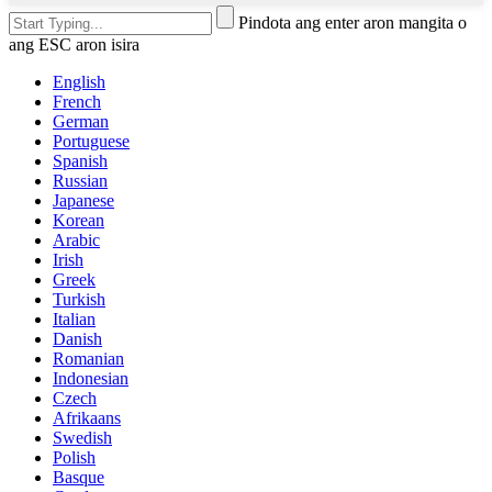
Pindota ang enter aron mangita o
ang ESC aron isira
English
French
German
Portuguese
Spanish
Russian
Japanese
Korean
Arabic
Irish
Greek
Turkish
Italian
Danish
Romanian
Indonesian
Czech
Afrikaans
Swedish
Polish
Basque