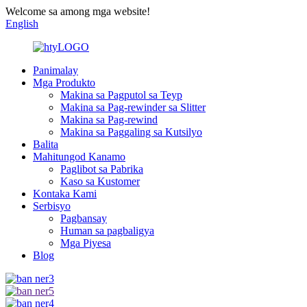
Welcome sa among mga website!
English
Panimalay
Mga Produkto
Makina sa Pagputol sa Teyp
Makina sa Pag-rewinder sa Slitter
Makina sa Pag-rewind
Makina sa Paggaling sa Kutsilyo
Balita
Mahitungod Kanamo
Paglibot sa Pabrika
Kaso sa Kustomer
Kontaka Kami
Serbisyo
Pagbansay
Human sa pagbaligya
Mga Piyesa
Blog