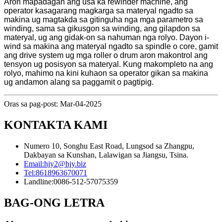
Aron mapadagan ang usa ka rewinder machine, ang
operator kasagarang magkarga sa materyal ngadto sa
makina ug magtakda sa gitinguha nga mga parametro sa
winding, sama sa gikusgon sa winding, ang gilapdon sa
materyal, ug ang gidak-on sa nahuman nga rolyo. Dayon i-
wind sa makina ang materyal ngadto sa spindle o core, gamit
ang drive system ug mga roller o drum aron makontrol ang
tensyon ug posisyon sa materyal. Kung makompleto na ang
rolyo, mahimo na kini kuhaon sa operator gikan sa makina
ug andamon alang sa paggamit o pagtipig.
Oras sa pag-post: Mar-04-2025
KONTAKTA KAMI
Numero 10, Songhu East Road, Lungsod sa Zhangpu,
Dakbayan sa Kunshan, Lalawigan sa Jiangsu, Tsina.
Email:
hjy2@hjy.biz
Tel:
8618963670071
Landline:
0086-512-57075359
BAG-ONG LETRA