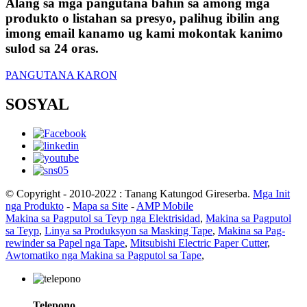
Alang sa mga pangutana bahin sa among mga
produkto o listahan sa presyo, palihug ibilin ang
imong email kanamo ug kami mokontak kanimo
sulod sa 24 oras.
PANGUTANA KARON
SOSYAL
© Copyright - 2010-2022 : Tanang Katungod Gireserba.
Mga Init
nga Produkto
-
Mapa sa Site
-
AMP Mobile
Makina sa Pagputol sa Teyp nga Elektrisidad
,
Makina sa Pagputol
sa Teyp
,
Linya sa Produksyon sa Masking Tape
,
Makina sa Pag-
rewinder sa Papel nga Tape
,
Mitsubishi Electric Paper Cutter
,
Awtomatiko nga Makina sa Pagputol sa Tape
,
Telepono